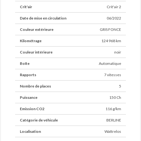
Crit'air
Crit'air 2
Date de mise en circulation
06/2022
Couleur extérieure
GRIS FONCE
Kilométrage
124 968 km
Couleur intérieure
noir
Boîte
Automatique
Rapports
7 vitesses
Nombre de places
5
Puissance
150 Ch
Emission CO2
116 g/km
Catégorie de véhicule
BERLINE
Localisation
Wattrelos