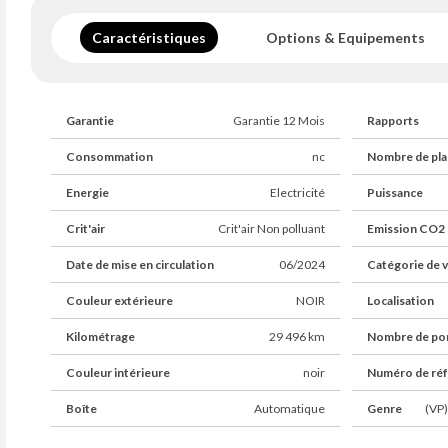
Caractéristiques
Options & Equipements
Garantie
Garantie 12 Mois
Rapports
Consommation
nc
Nombre de pla
Energie
Electricité
Puissance
Crit'air
Crit'air Non polluant
Emission CO2
Date de mise en circulation
06/2024
Catégorie de v
Couleur extérieure
NOIR
Localisation
Kilométrage
29 496 km
Nombre de po
Couleur intérieure
noir
Numéro de ré
Boîte
Automatique
Genre
(VP)