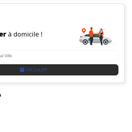
er
à domicile !
CALCULER
n