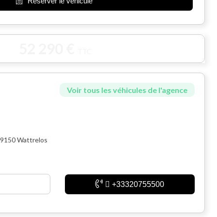
Réserver le véhicule
52 290 €
TTC
Voir tous les véhicules de l'agence
59150 Wattrelos
+33320755500