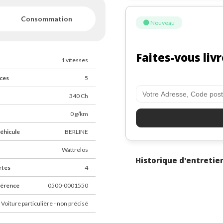
Consommation
Nouveau
Faites-vous livr
1 vitesses
ces
5
340 Ch
0 g/km
éhicule
BERLINE
Wattrelos
Historique d'entretie
rtes
4
férence
0500-0001550
 Voiture particulière - non précisé